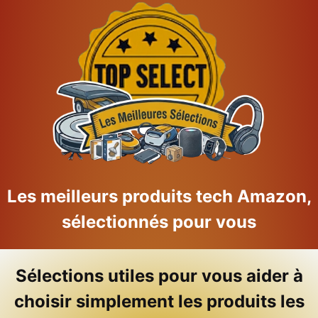
Skip
to
content
Les meilleurs produits tech Amazon,
sélectionnés pour vous
Sélections utiles pour vous aider à
choisir simplement les produits les