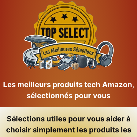
Skip
to
content
Les meilleurs produits tech Amazon,
sélectionnés pour vous
Sélections utiles pour vous aider à
choisir simplement les produits les