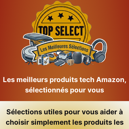
Skip
to
content
Les meilleurs produits tech Amazon,
sélectionnés pour vous
Sélections utiles pour vous aider à
choisir simplement les produits les